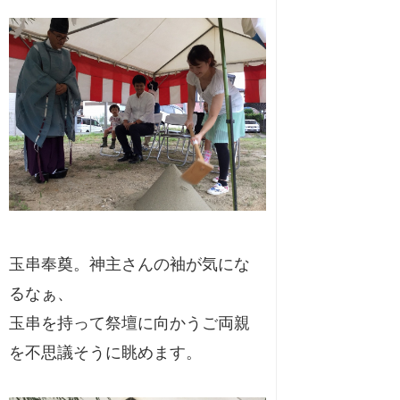
玉串奉奠。神主さんの袖が気にな
るなぁ、
玉串を持って祭壇に向かうご両親
を不思議そうに眺めます。