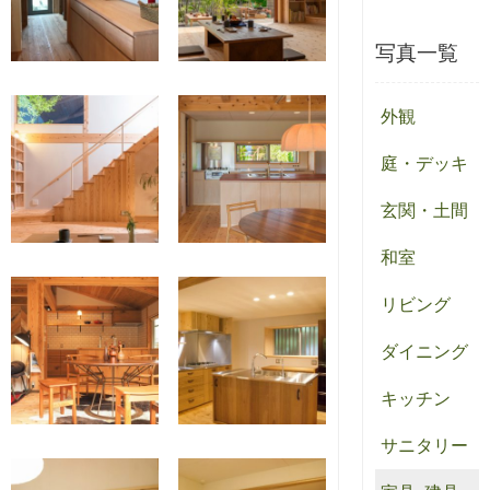
写真一覧
外観
庭・デッキ
玄関・土間
和室
リビング
ダイニング
キッチン
サニタリー